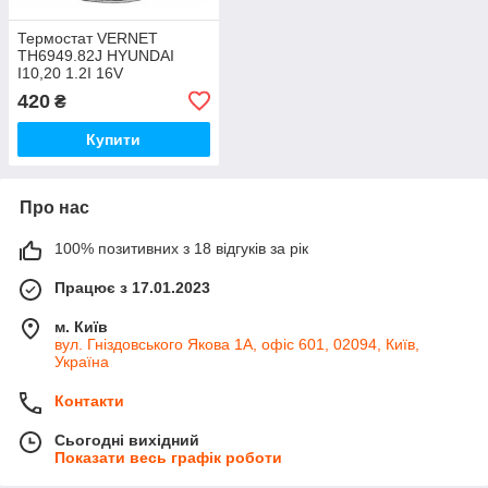
Термостат VERNET
TH6949.82J HYUNDAI
I10,20 1.2I 16V
08.09-,08.11-/KIA
420
₴
CEE`D,VENGA 1.4I 16V
06.12-,10.02-
Купити
Про нас
100% позитивних з 18 відгуків за рік
Працює з 17.01.2023
м. Київ
вул. Гніздовського Якова 1А, офіс 601, 02094, Київ,
Україна
Контакти
Сьогодні вихідний
Показати весь графік роботи