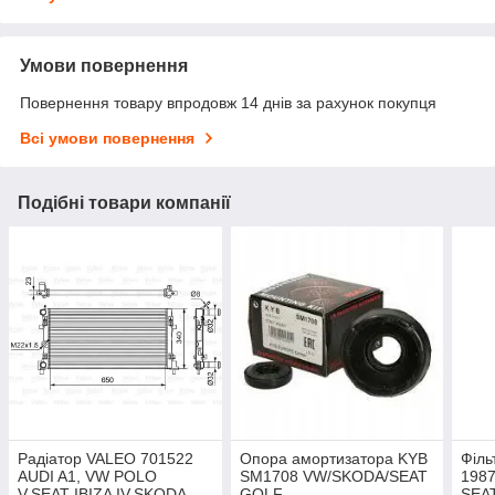
Умови повернення
Повернення товару впродовж 14 днів за рахунок покупця
Всі умови повернення
Подібні товари компанії
Радіатор VALEO 701522
Опора амортизатора KYB
Філь
AUDI A1, VW POLO
SM1708 VW/SKODA/SEAT
1987
V,SEAT IBIZA IV,SKODA
GOLF
SEAT