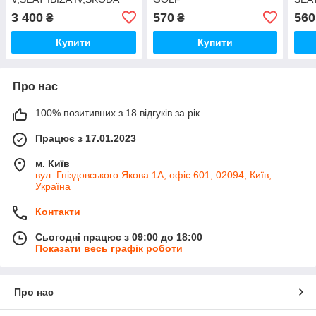
FABIA II, RAPID,
IV/BORA/OCTAVIA/SEAT
SKOD
3 400
570
560
₴
₴
ROOMSTER
LEON/TOLEDO
BORA
Купити
Купити
Про нас
100% позитивних з 18 відгуків за рік
Працює з 17.01.2023
м. Київ
вул. Гніздовського Якова 1А, офіс 601, 02094, Київ,
Україна
Контакти
Сьогодні працює з 09:00 до 18:00
Показати весь графік роботи
Про нас