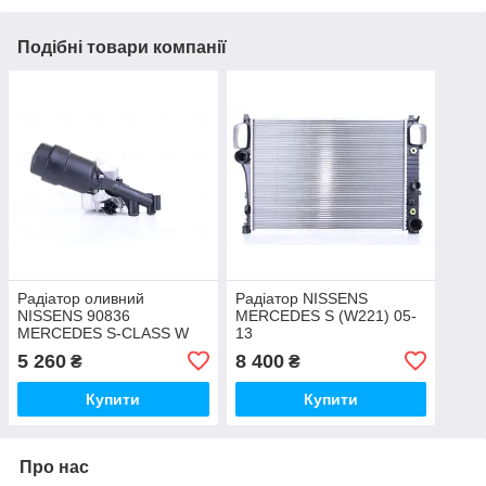
Подібні товари компанії
Радіатор оливний
Радіатор NISSENS
NISSENS 90836
MERCEDES S (W221) 05-
MERCEDES S-CLASS W
13
222, 217 (13) S 300
5 260
8 400
₴
₴
BLUETEC HYBRID ⁇
MERCEDES CLS-CLASS W
Купити
Купити
21
Про нас