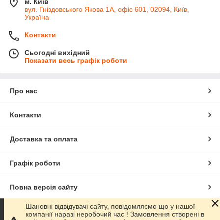
м. Київ
вул. Гніздовського Якова 1А, офіс 601, 02094, Київ,
Україна
Контакти
Сьогодні вихідний
Показати весь графік роботи
Про нас
Контакти
Доставка та оплата
Графік роботи
Повна версія сайту
Шановні відвідувачі сайту, повідомляємо що у нашої
Сайт створено на маркетплейсі
Prom.ua
компанії наразі неробочий час ! Замовлення створені в