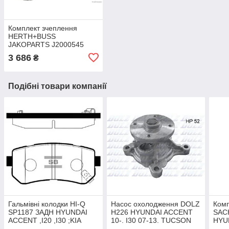
Комплект зчеплення
HERTH+BUSS
JAKOPARTS J2000545
HYUNDAI: I20, I30, I30 CW
3 686
₴
ESTATE KIA: CEE'D
ESTATE (ED),
Подібні товари компанії
Гальмівні колодки HI-Q
Насос охолодження DOLZ
Комп
SP1187 ЗАДН HYUNDAI
H226 HYUNDAI ACCENT
SAC
ACCENT ,I20 ,I30 ;KIA
10-. I30 07-13. TUCSON
HYUN
CEE'D ,RIO
15-. KIA RIO 11-. CEE`D
CEE