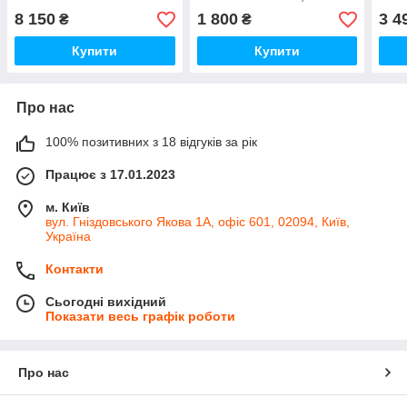
OPEL MOVANO 01-.
1.5,1.6 DOHC 96-215MM
NEXI
8 150
1 800
3 4
₴
₴
VIVARO 06-
85-9
(2.0/2.2/2.5DCI/DI
Купити
Купити
Про нас
100% позитивних з 18 відгуків за рік
Працює з 17.01.2023
м. Київ
вул. Гніздовського Якова 1А, офіс 601, 02094, Київ,
Україна
Контакти
Сьогодні вихідний
Показати весь графік роботи
Про нас