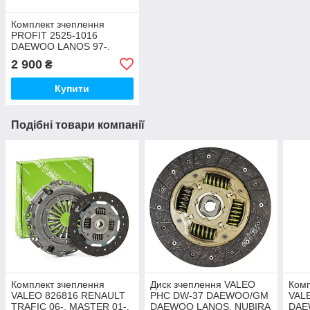
Комплект зчеплення
PROFIT 2525-1016
DAEWOO LANOS 97-.
NEXIA 95-. OPEL KADETT
2 900
₴
85-91. VECTRA 88-90
Купити
Подібні товари компанії
Комплект зчеплення
Диск зчеплення VALEO
Комп
VALEO 826816 RENAULT
PHC DW-37 DAEWOO/GM
VAL
TRAFIC 06-. MASTER 01-.
DAEWOO LANOS, NUBIRA
DAE