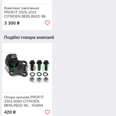
Комплект зчеплення
PROFIT 2525-1022
CITROEN BERLINGO 98-
11. XSARA 97-05.
3 300
₴
PEUGEOT PARTNER 96-
11
Подібні товари компанії
Опора кульова PROFIT
2301-0043 CITROEN
BERLINGO 96-. XSARA
97-. ZX 92-97. PEUGEOT
420
₴
PARTNER 96- FRONT