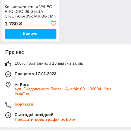
Кошик зчеплення VALEO
PHC DHC-08 GEELY
CK/OTAKA 05-; MK 06-; MK
CROSS 12- (1,5L) D=190
1 780
₴
ММ
Купити
Про нас
100% позитивних з 18 відгуків за рік
Працює з 17.01.2023
м. Київ
вул. Гніздовського Якова 1А, офіс 601, 02094, Київ,
Україна
Контакти
Сьогодні вихідний
Показати весь графік роботи