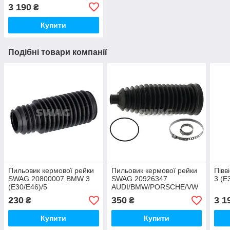
3 190
₴
Купити
Подібні товари компанії
Пильовик кермової рейки
Пильовик кермової рейки
Півв
SWAG 20800007 BMW 3
SWAG 20926347
3 (E
(E30/E46)/5
AUDI/BMW/PORSCHE/VW
(E39)/Z4(E85/E86)/Z8(E52)
Q7/5/6/7/X3
230
350
3 1
₴
₴
1995-2004
(E83)/TOUAREG 2001=>
FRONT L/R
Купити
Купити