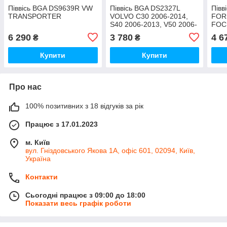
Піввісь BGA DS9639R VW
Піввісь BGA DS2327L
Півв
TRANSPORTER
VOLVO C30 2006-2014,
FOR
S40 2006-2013, V50 2006-
FOC
2013, V70 2010-2013
FOC
6 290
3 780
4 6
₴
₴
Купити
Купити
Про нас
100% позитивних з 18 відгуків за рік
Працює з 17.01.2023
м. Київ
вул. Гніздовського Якова 1А, офіс 601, 02094, Київ,
Україна
Контакти
Сьогодні працює з 09:00 до 18:00
Показати весь графік роботи