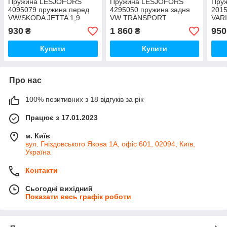
Пружина LESJOFORS
Пружина LESJOFORS
Пру
4095079 пружина перед
4295050 пружина задня
201
VW/SKODA JETTA 1,9
VW TRANSPORT
VARI
TDI/2,0 FSI 8/05- /OCTAVIA
T5/CARAVELLE/MULTIVAN
07- 
930
1 860
950
₴
₴
1,6
4/03
Купити
Купити
Про нас
100% позитивних з 18 відгуків за рік
Працює з 17.01.2023
м. Київ
вул. Гніздовського Якова 1А, офіс 601, 02094, Київ,
Україна
Контакти
Сьогодні вихідний
Показати весь графік роботи