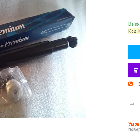
В ная
Код:
+3
повер