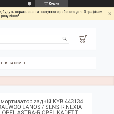
Кошик
од будуть опрацьовані з наступного робочого дня. З графіком
 розуміння!
ЕННЯ ТА ОБМІН
мортизатор задній KYB 443134
DAEWOO LANOS / SENS-R,NEXIA
,OPEL ASTRA-R OPEL KADETT,