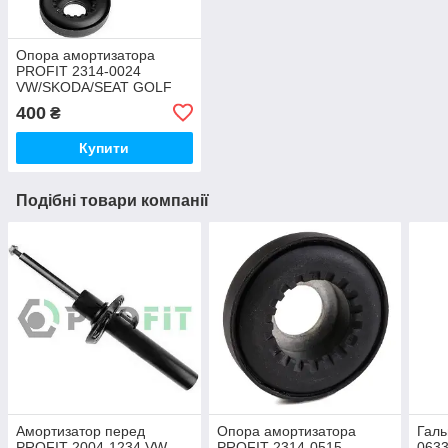
Опора амортизатора
PROFIT 2314-0024
VW/SKODA/SEAT GOLF
IV/BORA/OCTAVIA/SEAT
400
₴
LEON/TOLEDO
Купити
Подібні товари компанії
Амортизатор перед
Опора амортизатора
Галь
PROFIT 2004-1234 VW
PROFIT 2314-0515
063