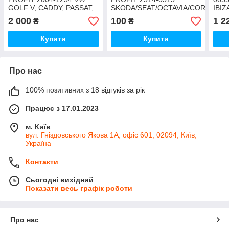
GOLF V, CADDY, PASSAT,
SKODA/SEAT/OCTAVIA/CORDOBA/
IBIZ
SEAT LEON, TOLEDO,
IBIZA/LEON/TOLEDO/BORA/CADD
COR
2 000
100
1 2
₴
₴
SKODA OCTAVIA, SUPERB
1993-
FABI
04
BOR
Купити
Купити
Про нас
100% позитивних з 18 відгуків за рік
Працює з 17.01.2023
м. Київ
вул. Гніздовського Якова 1А, офіс 601, 02094, Київ,
Україна
Контакти
Сьогодні вихідний
Показати весь графік роботи
Про нас