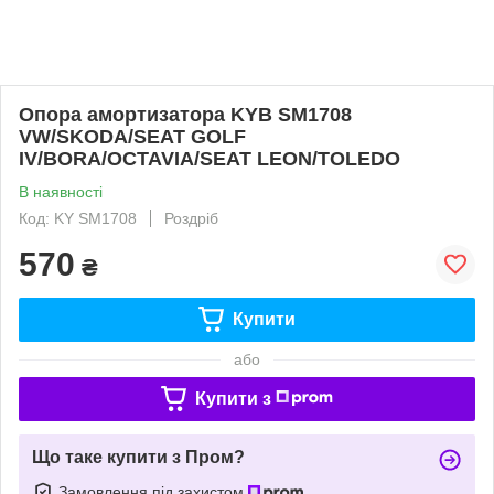
Опора амортизатора KYB SM1708
VW/SKODA/SEAT GOLF
IV/BORA/OCTAVIA/SEAT LEON/TOLEDO
В наявності
Код: KY SM1708
Роздріб
570
₴
Купити
або
Купити з
Що таке купити з Пром?
Замовлення під захистом