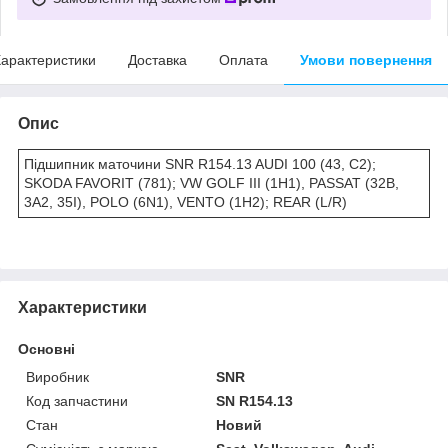
арактеристики
Доставка
Оплата
Умови повернення
Опис
Підшипник маточини SNR R154.13 AUDI 100 (43, C2);
SKODA FAVORIT (781); VW GOLF III (1H1), PASSAT (32B,
3A2, 35I), POLO (6N1), VENTO (1H2); REAR (L/R)
Характеристики
Основні
Виробник
SNR
Код запчастини
SN R154.13
Стан
Новий