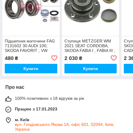
Підшипник маточини FAG
Ступиця METZGER WM
Ступ
7131602 30 AUDI 100;
2021 SEAT CORDOBA;
SKOD
SKODA FAVORIT ; VW
SKODA FABIA I , FABIA III ;
CADD
GOLF III , PASSAT , POLO
VW POLO , POLO СЕДАН ;
PASS
480
2 030
2 3
₴
₴
, VENTO; REAR (L/R)
REAR (L/R) (W ABS)
TOUR
Купити
Купити
Про нас
100% позитивних з 18 відгуків за рік
Працює з 17.01.2023
м. Київ
вул. Гніздовського Якова 1А, офіс 601, 02094, Київ,
Україна