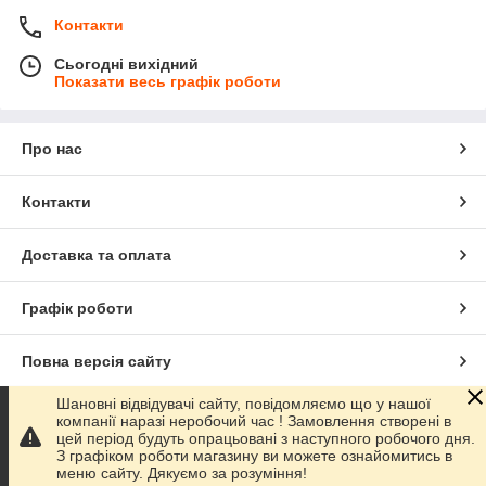
Контакти
Сьогодні вихідний
Показати весь графік роботи
Про нас
Контакти
Доставка та оплата
Графік роботи
Повна версія сайту
Шановні відвідувачі сайту, повідомляємо що у нашої
Сайт створено на маркетплейсі
Prom.ua
компанії наразі неробочий час ! Замовлення створені в
цей період будуть опрацьовані з наступного робочого дня.
З графіком роботи магазину ви можете ознайомитись в
Політика конфіденційності
меню сайту. Дякуємо за розуміння!