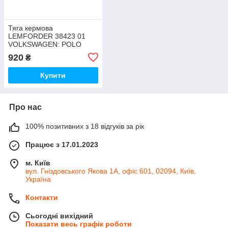
Тяга кермова
LEMFORDER 38423 01
VOLKSWAGEN: POLO
(6R,6C), POLO SALOON
920
₴
(60,61) VOLKSWAGEN -
SVW: SANTANA SALOON
Купити
Про нас
100% позитивних з 18 відгуків за рік
Працює з 17.01.2023
м. Київ
вул. Гніздовського Якова 1А, офіс 601, 02094, Київ,
Україна
Контакти
Сьогодні вихідний
Показати весь графік роботи