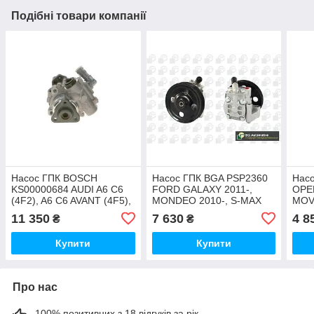
Подібні товари компанії
Насос ГПК BOSCH
Насос ГПК BGA PSP2360
Нас
KS00000684 AUDI A6 C6
FORD GALAXY 2011-,
OPE
(4F2), A6 C6 AVANT (4F5),
MONDEO 2010-, S-MAX
MOV
A6 ALLROAD C6 (4FH)
2010-
VIVA
11 350
7 630
4 8
₴
₴
Купити
Купити
Про нас
100% позитивних з 18 відгуків за рік