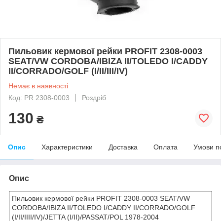
Пильовик кермової рейки PROFIT 2308-0003
SEAT/VW CORDOBA/IBIZA II/TOLEDO I/CADDY
II/CORRADO/GOLF (I/II/III/IV)
Немає в наявності
Код: PR 2308-0003
Роздріб
130
₴
Опис
Характеристики
Доставка
Оплата
Умови п
Опис
Пильовик кермової рейки PROFIT 2308-0003 SEAT/VW
CORDOBA/IBIZA II/TOLEDO I/CADDY II/CORRADO/GOLF
(I/II/IIII/IV)/JETTA (I/II)/PASSAT/POL 1978-2004