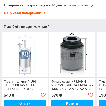
Повернення товару впродовж 14 днів за рахунок покупця
Всі умови повернення
Подібні товари компанії
Фільтр паливний UFI
Фільтр оливний MANN
Філь
31.833.00 VW GOLF,
W712/94 SKODA FABIA 07-
1512
JETTA 03-, SKODA
14/RAPID 12-/OCTAVIA 08-
TOL
OCTAVIA 04-, FABIA 06-
13/SUPERB 08-15. VW
OCT
640
570
190
₴
₴
AUDI A3 II; SEAT ALTEA,
GOLF 0-13/PASSAT 10-14
BOR
CORDOBA
Купити
Купити