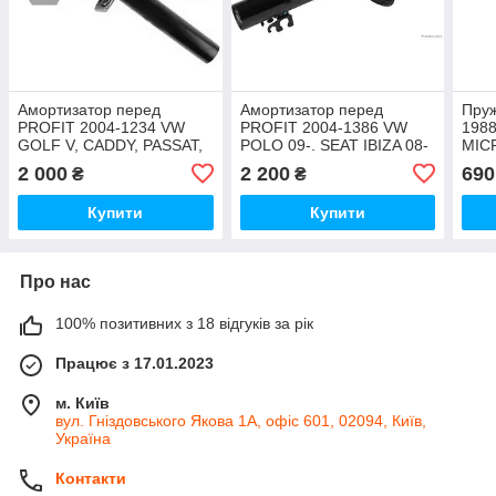
Амортизатор перед
Амортизатор перед
Пру
PROFIT 2004-1234 VW
PROFIT 2004-1386 VW
198
GOLF V, CADDY, PASSAT,
POLO 09-. SEAT IBIZA 08-
MICR
SEAT LEON, TOLEDO,
FRONT (L/R)
2 000
2 200
690
₴
₴
SKODA OCTAVIA, SUPERB
04
Купити
Купити
Про нас
100% позитивних з 18 відгуків за рік
Працює з 17.01.2023
м. Київ
вул. Гніздовського Якова 1А, офіс 601, 02094, Київ,
Україна
Контакти