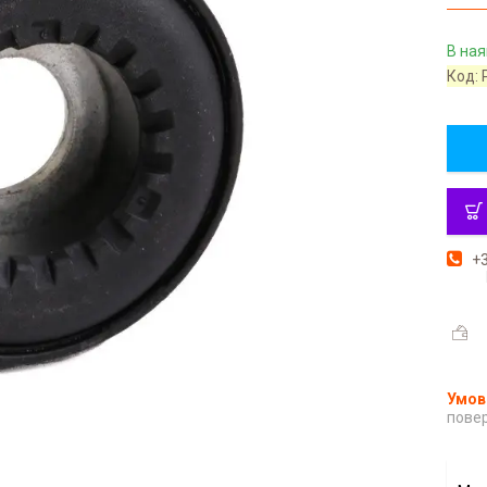
В ная
Код:
+3
повер