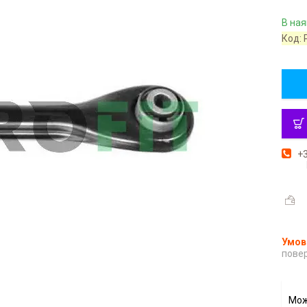
В ная
Код:
+3
повер