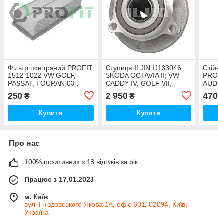
Фільтр повітряний PROFIT
Ступиця ILJIN IJ133046
Стій
1512-1022 VW GOLF,
SKODA OCTAVIA II; VW
PRO
PASSAT, TOURAN 03-,
CADDY IV, GOLF VII,
AUDI
SKODA OCTAVIA 04-
PASSAT, TIGUAN FRONT
JETT
250
2 950
470
₴
₴
(L/R)
TOU
OCTA
Купити
Купити
Про нас
100% позитивних з 18 відгуків за рік
Працює з 17.01.2023
м. Київ
вул. Гніздовського Якова 1А, офіс 601, 02094, Київ,
Україна