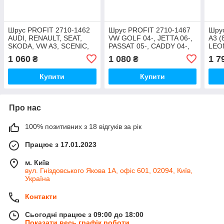
Шрус PROFIT 2710-1462
Шрус PROFIT 2710-1467
Шру
AUDI, RENAULT, SEAT,
VW GOLF 04-, JETTA 06-,
A3 (
SKODA, VW A3, SCENIC,
PASSAT 05-, CADDY 04-,
LEO
ALTEA, ALTEA XL, LEON,
SKODA OCTAVIA 04-,
GOLF
1 060
1 080
1 7
₴
₴
TOLEDO, OCTAVIA,
SEAT TOLEDO 04-
POL
SUPER
ВНЕШН.
Купити
Купити
Про нас
100% позитивних з 18 відгуків за рік
Працює з 17.01.2023
м. Київ
вул. Гніздовського Якова 1А, офіс 601, 02094, Київ,
Україна
Контакти
Сьогодні працює з 09:00 до 18:00
Показати весь графік роботи