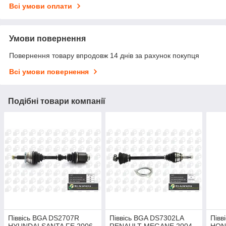
Всі умови оплати
Умови повернення
Повернення товару впродовж 14 днів за рахунок покупця
Всі умови повернення
Подібні товари компанії
Піввісь BGA DS2707R
Піввісь BGA DS7302LA
Півв
HYUNDAI SANTA FE 2006-
RENAULT MEGANE 2004-
HON