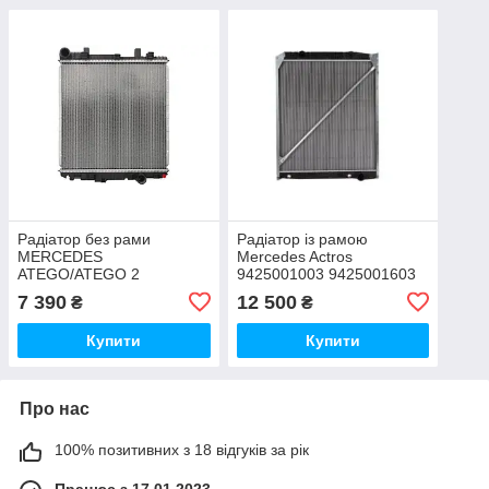
Радіатор без рами
Радіатор із рамою
MERCEDES
Mercedes Actros
ATEGO/ATEGO 2
9425001003 9425001603
9705000403 9705000503
9425000703
7 390
12 500
₴
₴
Купити
Купити
Про нас
100% позитивних з 18 відгуків за рік
Працює з 17.01.2023