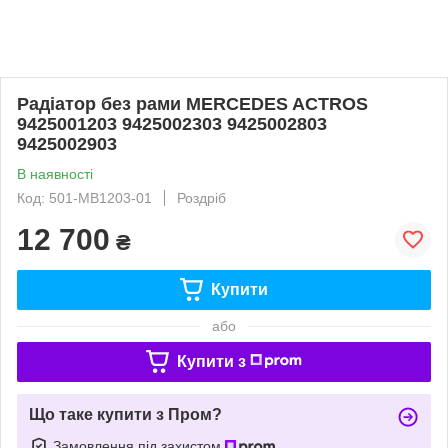
Радіатор без рами MERCEDES ACTROS
9425001203 9425002303 9425002803
9425002903
В наявності
Код: 501-MB1203-01
Роздріб
12 700
₴
Купити
або
Купити з
Що таке купити з Пром?
Замовлення під захистом