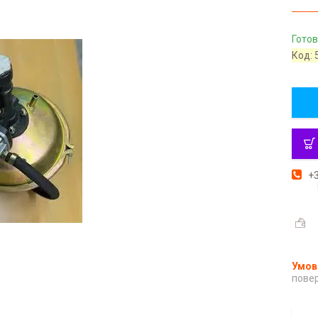
Готов
Код:
+3
повер