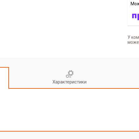
У ком
может
Характеристики