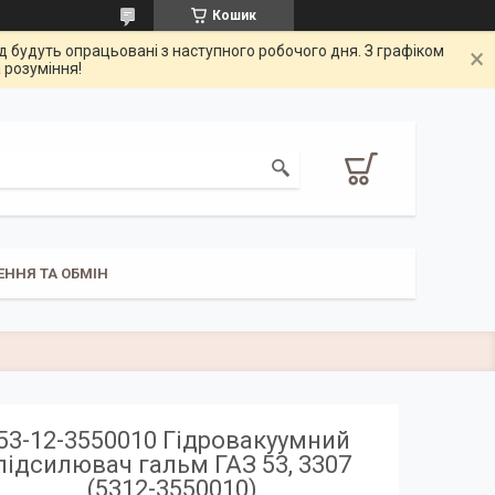
Кошик
од будуть опрацьовані з наступного робочого дня. З графіком
 розуміння!
ЕННЯ ТА ОБМІН
53-12-3550010 Гідровакуумний
підсилювач гальм ГАЗ 53, 3307
(5312-3550010)