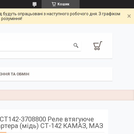
Кошик
од будуть опрацьовані з наступного робочого дня. З графіком
 розуміння!
ЕННЯ ТА ОБМІН
СТ142-3708800 Реле втягуюче
артера (мідь) СТ-142 КАМАЗ, МАЗ