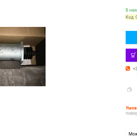
В ная
Код:
+3
повер