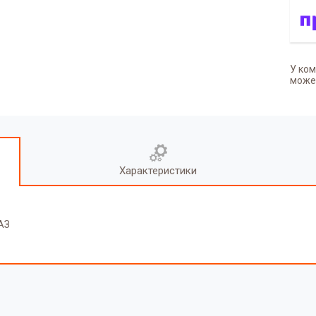
У ком
может
Характеристики
АЗ