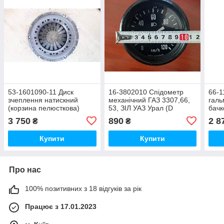
53-1601090-11 Диск
16-3802010 Спідометр
66-1
зчеплення натискний
механічний ГАЗ 3307,66,
галь
(корзина пелюсткова)
53, ЗІЛ УАЗ Урал (D
бачк
ДВ-511, 513, 523
вн.=100, нар.110)
ДК)
3 750
890
2 8
₴
₴
ГАЗ-53,3307
Купити
Купити
Про нас
100% позитивних з 18 відгуків за рік
Працює з 17.01.2023