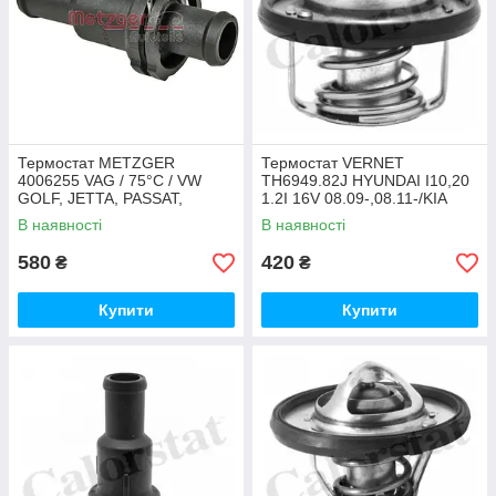
Термостат METZGER
Термостат VERNET
4006255 VAG / 75°C / VW
TH6949.82J HYUNDAI I10,20
GOLF, JETTA, PASSAT,
1.2I 16V 08.09-,08.11-/KIA
TOURAN 1.4TSI/FSI 05-10
CEE`D,VENGA 1.4I 16V
В наявності
В наявності
06.12-,10.02-
580
420
₴
₴
Купити
Купити