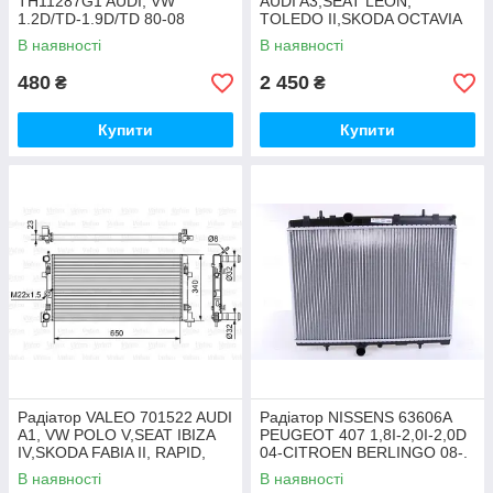
TH11287G1 AUDI, VW
AUDI A3,SEAT LEON,
1.2D/TD-1.9D/TD 80-08
TOLEDO II,SKODA OCTAVIA
I,VW BORA I,GOLF IV
В наявності
В наявності
480
2 450
₴
₴
Купити
Купити
Радіатор VALEO 701522 AUDI
Радіатор NISSENS 63606A
A1, VW POLO V,SEAT IBIZA
PEUGEOT 407 1,8I-2,0I-2,0D
IV,SKODA FABIA II, RAPID,
04-CITROEN BERLINGO 08-.
ROOMSTER
C3 09-. C4 04-. C5 04-
В наявності
В наявності