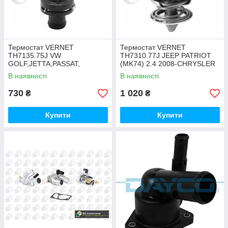
Термостат VERNET
Термостат VERNET
TH7135.75J VW
TH7310.77J JEEP PATRIOT
GOLF,JETTA,PASSAT,
(MK74) 2.4 2008-CHRYSLER
TOURAN 1.4TSI/FSI 05-10
SEBRING
В наявності
В наявності
730
1 020
₴
₴
Купити
Купити