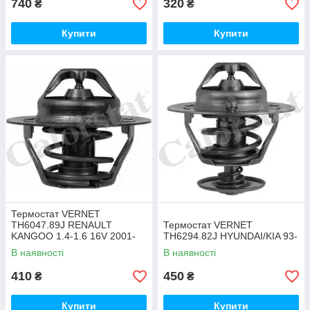
740
320
₴
₴
Купити
Купити
Термостат VERNET
TH6047.89J RENAULT
Термостат VERNET
KANGOO 1.4-1.6 16V 2001-
TH6294.82J HYUNDAI/KIA 93-
>/DACIA LOGAN 1.4 G15MF
В наявності
В наявності
K7J 710 2007-
410
450
₴
₴
Купити
Купити