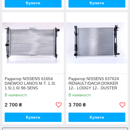
Купити
Купити
Радіатор NISSENS 61654
Радіатор NISSENS 637624
DAEWOO LANOS M.T. 1.3I,
RENAULT/DACIA DOKKER
1.5I,1.6I 98-SENS
12-. LODGY 12-. DUSTER
10-. LOGAN 12
В наявності
В наявності
2 700
3 700
₴
₴
Купити
Купити