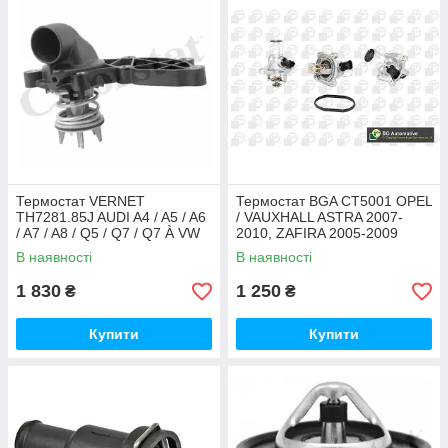
Термостат VERNET
Термостат BGA CT5001 OPEL
TH7281.85J AUDI A4 / A5 / A6
/ VAUXHALL ASTRA 2007-
/ A7 / A8 / Q5 / Q7 / Q7 À VW
2010, ZAFIRA 2005-2009
TOUAREG
В наявності
В наявності
1 830
1 250
₴
₴
Купити
Купити