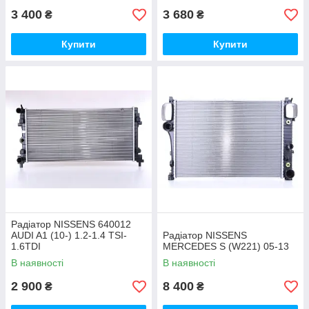
3 400
3 680
₴
₴
Купити
Купити
Радіатор NISSENS 640012
AUDI A1 (10-) 1.2-1.4 TSI-
Радіатор NISSENS
1.6TDI
MERCEDES S (W221) 05-13
В наявності
В наявності
2 900
8 400
₴
₴